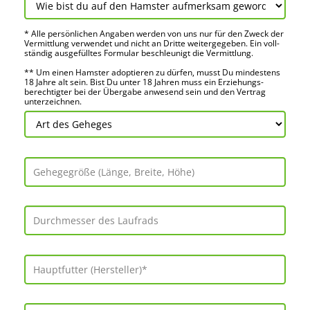
* Alle persön­lichen Angaben werden von uns nur für den Zweck der
Vermitt­lung verwendet und nicht an Dritte weiter­gegeben. Ein voll­
ständig ausge­fülltes Formular beschleu­nigt die Vermitt­lung.
** Um einen Hamster adoptieren zu dürfen, musst Du mindes­tens
18 Jahre alt sein. Bist Du unter 18 Jahren muss ein Erziehungs­
berechtigter bei der Über­gabe anwes­end sein und den Vertrag
unter­zeichnen.