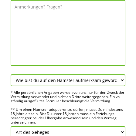
* Alle persön­lichen Angaben werden von uns nur für den Zweck der
Vermitt­lung verwendet und nicht an Dritte weiter­gegeben. Ein voll­
ständig ausge­fülltes Formular beschleu­nigt die Vermitt­lung.
** Um einen Hamster adoptieren zu dürfen, musst Du mindes­tens
18 Jahre alt sein. Bist Du unter 18 Jahren muss ein Erziehungs­
berechtigter bei der Über­gabe anwes­end sein und den Vertrag
unter­zeichnen.