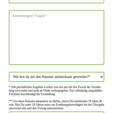
* Alle persön­lichen Angaben werden von uns nur für den Zweck der Vermitt­
lung verwendet und nicht an Dritte weiter­gegeben. Ein voll­ständig ausge­fülltes
Formular beschleu­nigt die Vermitt­lung.
** Um einen Hamster adoptieren zu dürfen, musst Du mindes­tens 18 Jahre alt
sein. Bist Du unter 18 Jahren muss ein Erziehungs­berechtigter bei der Über­gabe
anwes­end sein und den Vertrag unter­zeichnen.