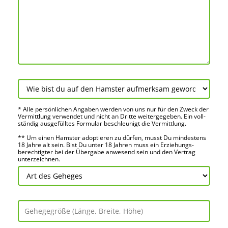
* Alle persön­lichen Angaben werden von uns nur für den Zweck der
Vermitt­lung verwendet und nicht an Dritte weiter­gegeben. Ein voll­
ständig ausge­fülltes Formular beschleu­nigt die Vermitt­lung.
** Um einen Hamster adoptieren zu dürfen, musst Du mindes­tens
18 Jahre alt sein. Bist Du unter 18 Jahren muss ein Erziehungs­
berechtigter bei der Über­gabe anwes­end sein und den Vertrag
unter­zeichnen.