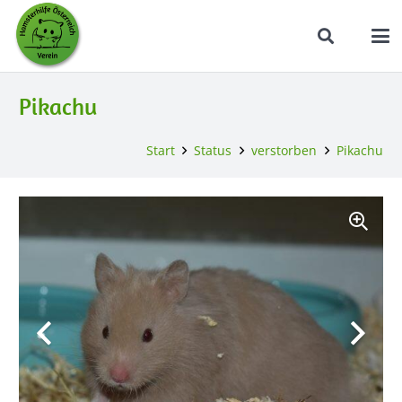
Pikachu
Start
Status
verstorben
Pikachu