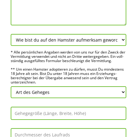
* Alle persön­lichen Angaben werden von uns nur für den Zweck der
Vermitt­lung verwendet und nicht an Dritte weiter­gegeben. Ein voll­
ständig ausge­fülltes Formular beschleu­nigt die Vermitt­lung.
** Um einen Hamster adoptieren zu dürfen, musst Du mindes­tens
18 Jahre alt sein. Bist Du unter 18 Jahren muss ein Erziehungs­
berechtigter bei der Über­gabe anwes­end sein und den Vertrag
unter­zeichnen.