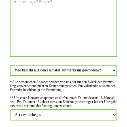
* Alle persön­lichen Angaben werden von uns nur für den Zweck der Vermitt­
lung verwendet und nicht an Dritte weiter­gegeben. Ein voll­ständig ausge­fülltes
Formular beschleu­nigt die Vermitt­lung.
** Um einen Hamster adoptieren zu dürfen, musst Du mindes­tens 18 Jahre alt
sein. Bist Du unter 18 Jahren muss ein Erziehungs­berechtigter bei der Über­gabe
anwes­end sein und den Vertrag unter­zeichnen.