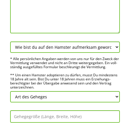
* Alle persön­lichen Angaben werden von uns nur für den Zweck der
Vermitt­lung verwendet und nicht an Dritte weiter­gegeben. Ein voll­
ständig ausge­fülltes Formular beschleu­nigt die Vermitt­lung.
** Um einen Hamster adoptieren zu dürfen, musst Du mindes­tens
18 Jahre alt sein. Bist Du unter 18 Jahren muss ein Erziehungs­
berechtigter bei der Über­gabe anwes­end sein und den Vertrag
unter­zeichnen.