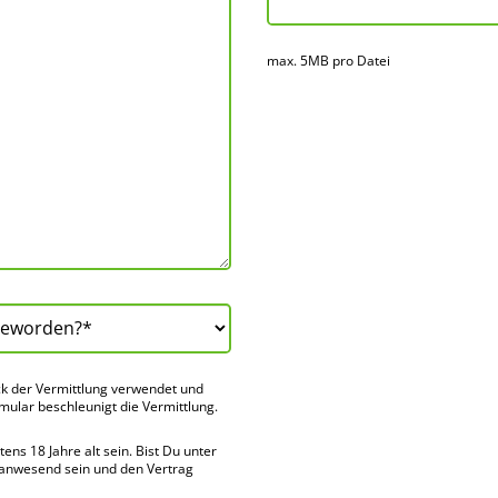
max. 5MB pro Datei
k der Vermitt­lung verwendet und
rmular beschleu­nigt die Vermitt­lung.
ns 18 Jahre alt sein. Bist Du unter
 anwes­end sein und den Vertrag