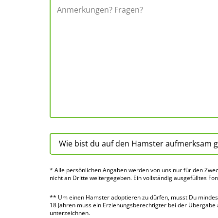
* Alle persön­lichen Angaben werden von uns nur für den Zwec
nicht an Dritte weiter­gegeben. Ein voll­ständig ausge­fülltes Fo
** Um einen Hamster adoptieren zu dürfen, musst Du mindes­te
18 Jahren muss ein Erziehungs­berechtigter bei der Über­gabe
unter­zeichnen.