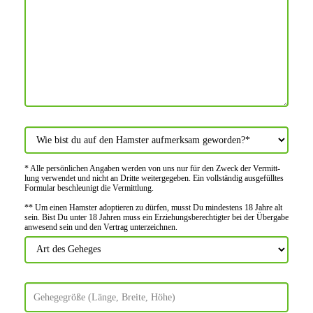
* Alle persön­lichen Angaben werden von uns nur für den Zweck der Vermitt­
lung verwendet und nicht an Dritte weiter­gegeben. Ein voll­ständig ausge­fülltes
Formular beschleu­nigt die Vermitt­lung.
** Um einen Hamster adoptieren zu dürfen, musst Du mindes­tens 18 Jahre alt
sein. Bist Du unter 18 Jahren muss ein Erziehungs­berechtigter bei der Über­gabe
anwes­end sein und den Vertrag unter­zeichnen.