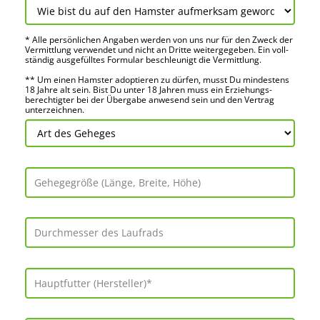
* Alle persön­lichen Angaben werden von uns nur für den Zweck der
Vermitt­lung verwendet und nicht an Dritte weiter­gegeben. Ein voll­
ständig ausge­fülltes Formular beschleu­nigt die Vermitt­lung.
** Um einen Hamster adoptieren zu dürfen, musst Du mindes­tens
18 Jahre alt sein. Bist Du unter 18 Jahren muss ein Erziehungs­
berechtigter bei der Über­gabe anwes­end sein und den Vertrag
unter­zeichnen.