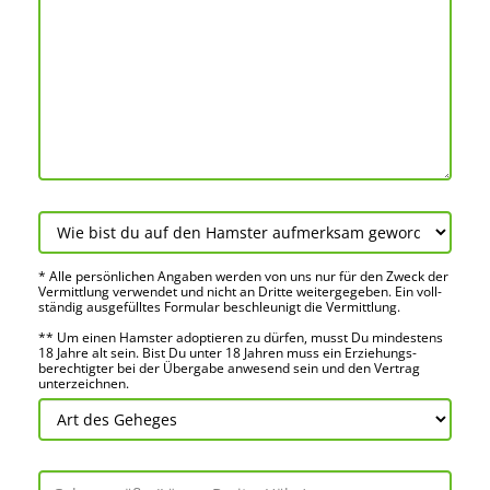
* Alle persön­lichen Angaben werden von uns nur für den Zweck der
Vermitt­lung verwendet und nicht an Dritte weiter­gegeben. Ein voll­
ständig ausge­fülltes Formular beschleu­nigt die Vermitt­lung.
** Um einen Hamster adoptieren zu dürfen, musst Du mindes­tens
18 Jahre alt sein. Bist Du unter 18 Jahren muss ein Erziehungs­
berechtigter bei der Über­gabe anwes­end sein und den Vertrag
unter­zeichnen.