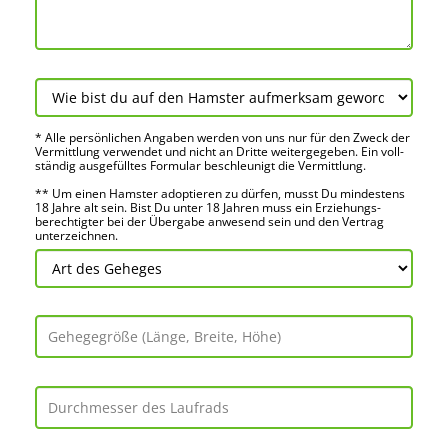
* Alle persön­lichen Angaben werden von uns nur für den Zweck der
Vermitt­lung verwendet und nicht an Dritte weiter­gegeben. Ein voll­
ständig ausge­fülltes Formular beschleu­nigt die Vermitt­lung.
** Um einen Hamster adoptieren zu dürfen, musst Du mindes­tens
18 Jahre alt sein. Bist Du unter 18 Jahren muss ein Erziehungs­
berechtigter bei der Über­gabe anwes­end sein und den Vertrag
unter­zeichnen.