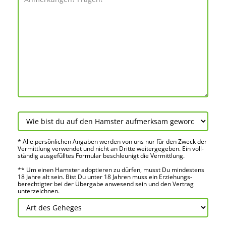
* Alle persön­lichen Angaben werden von uns nur für den Zweck der
Vermitt­lung verwendet und nicht an Dritte weiter­gegeben. Ein voll­
ständig ausge­fülltes Formular beschleu­nigt die Vermitt­lung.
** Um einen Hamster adoptieren zu dürfen, musst Du mindes­tens
18 Jahre alt sein. Bist Du unter 18 Jahren muss ein Erziehungs­
berechtigter bei der Über­gabe anwes­end sein und den Vertrag
unter­zeichnen.