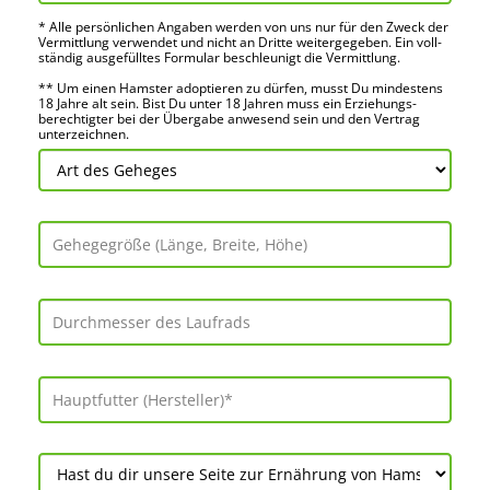
* Alle persön­lichen Angaben werden von uns nur für den Zweck der
Vermitt­lung verwendet und nicht an Dritte weiter­gegeben. Ein voll­
ständig ausge­fülltes Formular beschleu­nigt die Vermitt­lung.
** Um einen Hamster adoptieren zu dürfen, musst Du mindes­tens
18 Jahre alt sein. Bist Du unter 18 Jahren muss ein Erziehungs­
berechtigter bei der Über­gabe anwes­end sein und den Vertrag
unter­zeichnen.