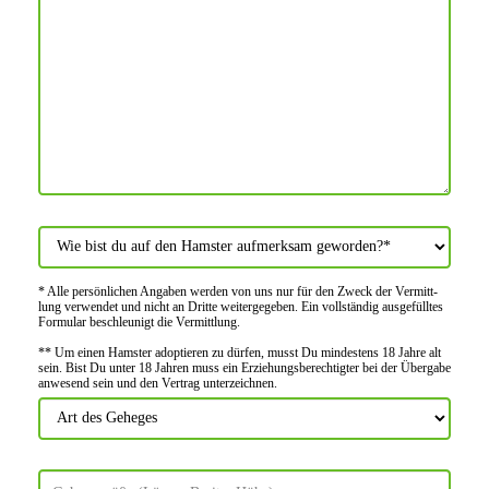
* Alle persön­lichen Angaben werden von uns nur für den Zweck der Vermitt­
lung verwendet und nicht an Dritte weiter­gegeben. Ein voll­ständig ausge­fülltes
Formular beschleu­nigt die Vermitt­lung.
** Um einen Hamster adoptieren zu dürfen, musst Du mindes­tens 18 Jahre alt
sein. Bist Du unter 18 Jahren muss ein Erziehungs­berechtigter bei der Über­gabe
anwes­end sein und den Vertrag unter­zeichnen.