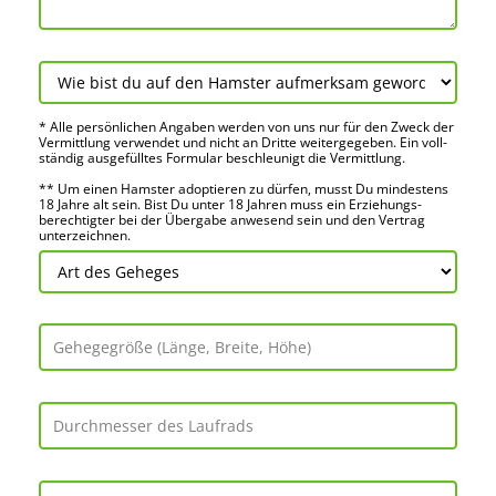
* Alle persön­lichen Angaben werden von uns nur für den Zweck der
Vermitt­lung verwendet und nicht an Dritte weiter­gegeben. Ein voll­
ständig ausge­fülltes Formular beschleu­nigt die Vermitt­lung.
** Um einen Hamster adoptieren zu dürfen, musst Du mindes­tens
18 Jahre alt sein. Bist Du unter 18 Jahren muss ein Erziehungs­
berechtigter bei der Über­gabe anwes­end sein und den Vertrag
unter­zeichnen.