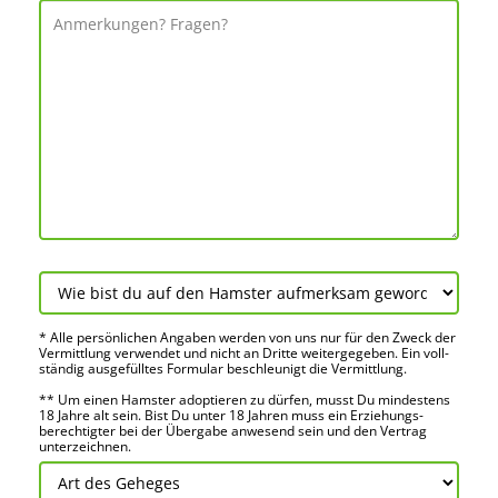
* Alle persön­lichen Angaben werden von uns nur für den Zweck der
Vermitt­lung verwendet und nicht an Dritte weiter­gegeben. Ein voll­
ständig ausge­fülltes Formular beschleu­nigt die Vermitt­lung.
** Um einen Hamster adoptieren zu dürfen, musst Du mindes­tens
18 Jahre alt sein. Bist Du unter 18 Jahren muss ein Erziehungs­
berechtigter bei der Über­gabe anwes­end sein und den Vertrag
unter­zeichnen.