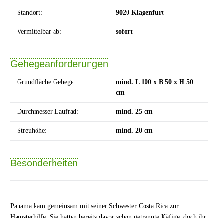
Standort:
9020 Klagenfurt
Vermittelbar ab:
sofort
Gehegeanforderungen
Grundfläche Gehege:
mind. L 100 x B 50 x H 50
cm
Durchmesser Laufrad:
mind. 25 cm
Streuhöhe:
mind. 20 cm
Besonderheiten
Panama kam gemeinsam mit seiner Schwester Costa Rica zur
Hamsterhilfe. Sie hatten bereits davor schon getrennte Käfige, doch ihr