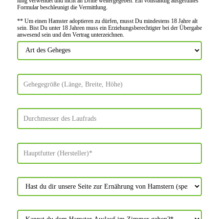
lung verwendet und nicht an Dritte weiter­gegeben. Ein voll­ständig ausge­fülltes
Formular beschleu­nigt die Vermitt­lung.
** Um einen Hamster adoptieren zu dürfen, musst Du mindes­tens 18 Jahre alt
sein. Bist Du unter 18 Jahren muss ein Erziehungs­berechtigter bei der Über­gabe
anwes­end sein und den Vertrag unter­zeichnen.