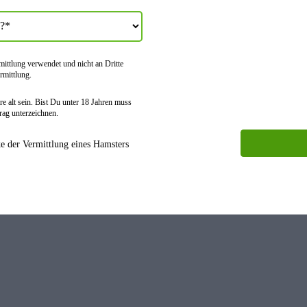
tt­lung verwendet und nicht an Dritte
rmitt­lung.
e alt sein. Bist Du unter 18 Jahren muss
rag unter­zeichnen.
 der Vermittlung eines Hamsters