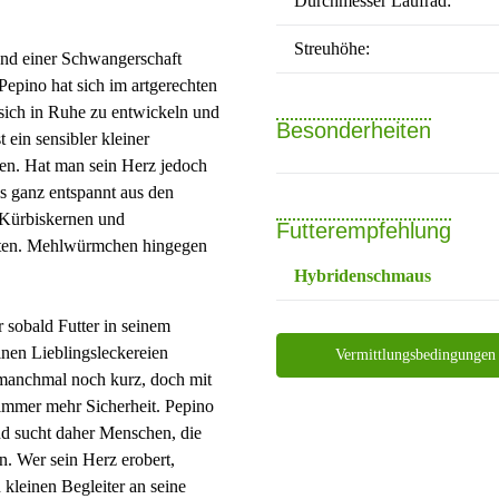
Durchmesser Laufrad:
Streuhöhe:
und einer Schwangerschaft
Pepino hat sich im artgerechten
 sich in Ruhe zu entwickeln und
Besonderheiten
ein sensibler kleiner
sen. Hat man sein Herz jedoch
s ganz entspannt aus den
, Kürbiskernen und
Futterempfehlung
kten. Mehlwürmchen hingegen
Hybridenschmaus
 sobald Futter in seinem
inen Lieblingsleckereien
Vermittlungsbedingungen
manchmal noch kurz, doch mit
immer mehr Sicherheit. Pepino
nd sucht daher Menschen, die
. Wer sein Herz erobert,
kleinen Begleiter an seine