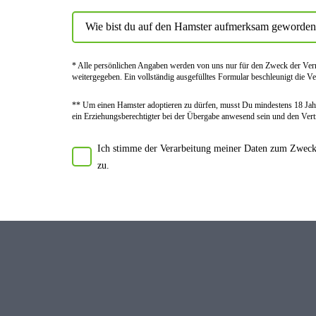
* Alle persön­lichen Angaben werden von uns nur für den Zweck der Vermi
weiter­gegeben. Ein voll­ständig ausge­fülltes Formular beschleu­nigt die Ve
** Um einen Hamster adoptieren zu dürfen, musst Du mindes­tens 18 Jahr
ein Erziehungs­berechtigter bei der Über­gabe anwes­end sein und den Vert
Ich stimme der Verarbeitung meiner Daten zum Zwecke
zu.