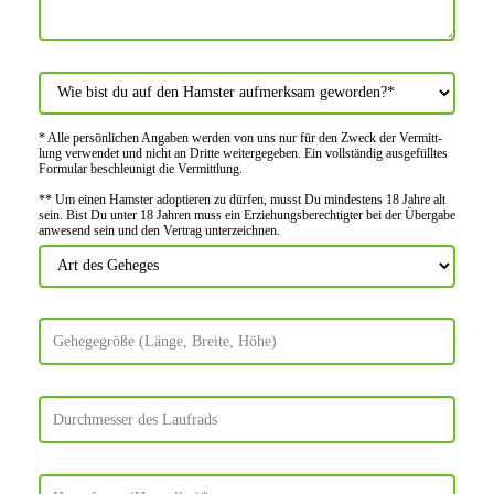
* Alle persön­lichen Angaben werden von uns nur für den Zweck der Vermitt­
lung verwendet und nicht an Dritte weiter­gegeben. Ein voll­ständig ausge­fülltes
Formular beschleu­nigt die Vermitt­lung.
** Um einen Hamster adoptieren zu dürfen, musst Du mindes­tens 18 Jahre alt
sein. Bist Du unter 18 Jahren muss ein Erziehungs­berechtigter bei der Über­gabe
anwes­end sein und den Vertrag unter­zeichnen.