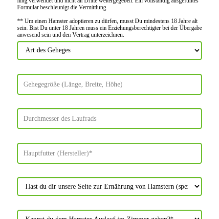
lung verwendet und nicht an Dritte weiter­gegeben. Ein voll­ständig ausge­fülltes
Formular beschleu­nigt die Vermitt­lung.
** Um einen Hamster adoptieren zu dürfen, musst Du mindes­tens 18 Jahre alt
sein. Bist Du unter 18 Jahren muss ein Erziehungs­berechtigter bei der Über­gabe
anwes­end sein und den Vertrag unter­zeichnen.