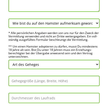
* Alle persön­lichen Angaben werden von uns nur für den Zweck der
Vermitt­lung verwendet und nicht an Dritte weiter­gegeben. Ein voll­
ständig ausge­fülltes Formular beschleu­nigt die Vermitt­lung.
** Um einen Hamster adoptieren zu dürfen, musst Du mindes­tens
18 Jahre alt sein. Bist Du unter 18 Jahren muss ein Erziehungs­
berechtigter bei der Über­gabe anwes­end sein und den Vertrag
unter­zeichnen.